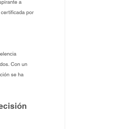
spirante a 
 certificada por 
 
elencia 
ados. Con un 
ción se ha 
ecisión 