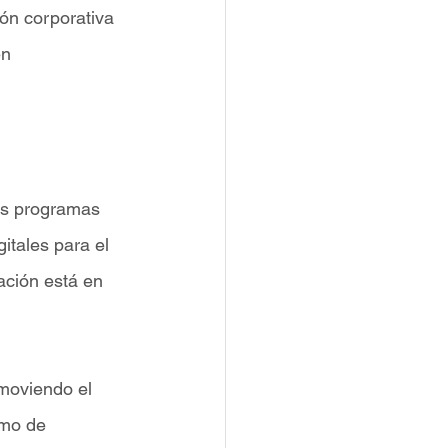
ón corporativa 
n 
us programas 
itales para el 
ación está en 
moviendo el 
mo de 