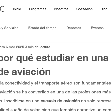
Inicio
Programas
Nosotros
Cotización
Blog
 y Servicios
Estado del tiempo
Deportes
Eventos
ero
6 mar 2025
3 min de lectura
ices
Sports
Weather forecast
Destacado
Featur
or qué estudiar en una
de aviación
 conectividad y el transporte aéreo son fundamentales 
aviación se ha convertido en una de las profesiones más
. Inscribirse en una 
escuela de aviación
 no solo represe
ir el sueño de volar, sino que también garantiza un cam