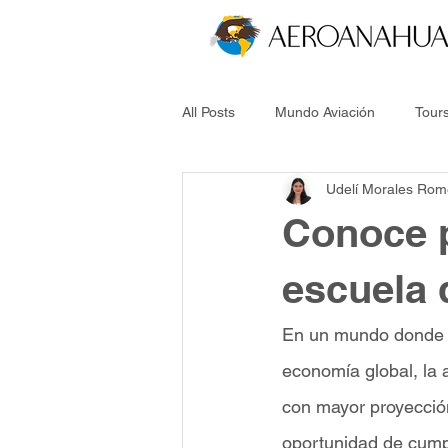
All Posts
Mundo Aviación
Tours
Udelí Morales Rom
Aviation World
Tours and Serv
Conoce p
escuela 
En un mundo donde la
economía global, la 
con mayor proyección
oportunidad de cumpl