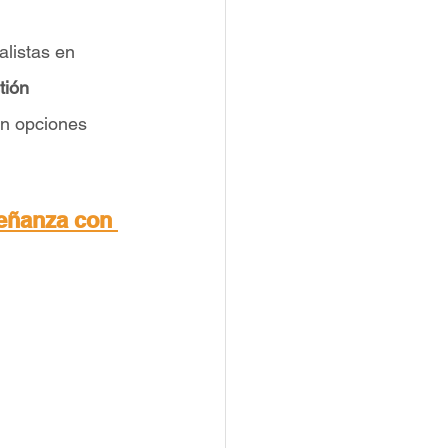
alistas en 
tión 
on opciones 
eñanza con 