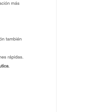
iación más 
ión también 
nes rápidas.
utica
.