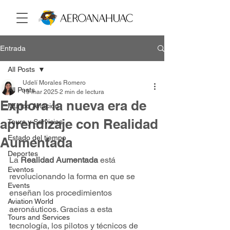
Entrada
All Posts
Udelí Morales Romero
All Posts
19 mar 2025
2 min de lectura
Explora la nueva era de
Mundo Aviación
aprendizaje con Realidad
Tours y Servicios
Estado del tiempo
Aumentada
Deportes
La 
Realidad Aumentada
 está 
Eventos
revolucionando la forma en que se 
Events
enseñan los procedimientos 
Aviation World
aeronáuticos. Gracias a esta 
Tours and Services
tecnología, los pilotos y técnicos de 