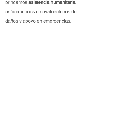
brindamos 
asistencia humanitaria
, 
enfocándonos en evaluaciones de 
daños y apoyo en emergencias.
¡Ven y conoce más sobre nuestras 
opciones! Ya sea que busques una 
aventura, un 
transporte confiable
 o 
colaborar en misiones de ayuda, 
estamos aquí para ayudarte a cumplir 
tus objetivos en el aire.