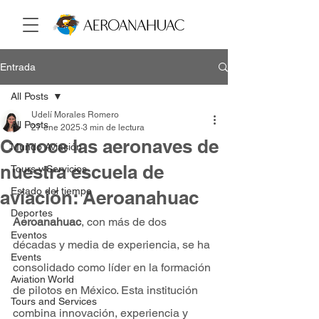
Entrada
All Posts
Udelí Morales Romero
All Posts
27 ene 2025
3 min de lectura
Conoce las aeronaves de
Mundo Aviación
nuestra escuela de
Tours y Servicios
Estado del tiempo
aviación: Aeroanahuac
Deportes
Aeroanahuac
, con más de dos 
Eventos
décadas y media de experiencia, se ha 
Events
consolidado como líder en la formación 
Aviation World
de pilotos en México. Esta institución 
Tours and Services
combina innovación, experiencia y 