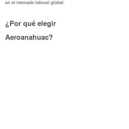
en el mercado laboral global.
¿Por qué elegir 
Aeroanahuac?
Más de 26 años de experiencia en 
formación aeronáutica
.
Aeronaves y simuladores de 
última generación.
Certificaciones internacionales y 
capacitación personalizada
.
Con Aeroanahuac, los pilotos no solo 
aprenden a volar, sino que se 
convierten en profesionales altamente 