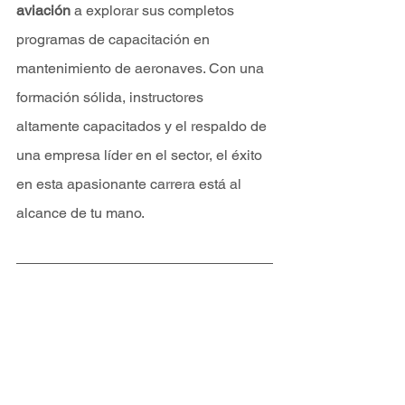
aviación
 a explorar sus completos 
programas de capacitación en 
mantenimiento de aeronaves. Con una 
formación sólida, instructores 
altamente capacitados y el respaldo de 
una empresa líder en el sector, el éxito 
en esta apasionante carrera está al 
alcance de tu mano.
¿Quieres saber más? Descubre el 
mundo desde otra perspectiva con los 
servicios y tours en helicóptero que 