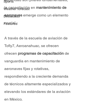
Sports
la capacitación en 
mantenimiento de 
Weather forecast
aeronaves
 emerge como un elemento 
Destacado
crucial. 
Featured
A través de la escuela de aviación de 
Tofly7, Aeroanahuac, se ofrecen 
ofrecen 
programas de capacitación
 de 
vanguardia en mantenimiento de 
aeronaves fijas y rotativas, 
respondiendo a la creciente demanda 
de técnicos altamente especializados y 
elevando los estándares de la aviación 
en México.