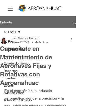
Entrada
All Posts
Udelí Morales Romero
All Posts
23 ene 2025
3 min de lectura
Capacítate en
Mundo Aviación
Mantenimiento de
Tours y Servicios
Estado del tiempo
Aeronaves Fijas y
Deportes
Rotativas con
Eventos
Aeroanahuac
Events
En el corazón de la industria 
Aviation World
aeronáutica, donde la precisión y la 
Tours and Services
seguridad son pilares fundamentales, 